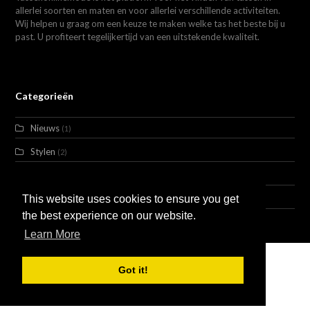
allerlei soorten en maten en voor allerlei verschillende activiteiten.
Wij helpen u graag om een keuze te maken welke tas het beste bij u
past. U profiteert tegelijkertijd van een uitstekende kwaliteit.
Categorieën
Nieuws
(1)
Stylen
(2)
Trends
(3)
Uncategorized
This website uses cookies to ensure you get
(1)
the best experience on our website.
Learn More
Got it!
Huur Ons in
Adverteren