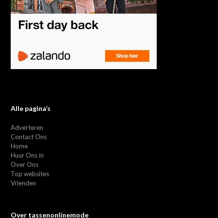
Alle pagina’s
Adverteren
Contact Ons
Home
Huur Ons in
Over Ons
Top websites
Vrienden
Over tassenonlinemode