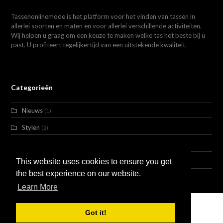
Tassenonlinemode is het platform voor het vinden van tassen in
allerlei soorten en maten en voor allerlei verschillende activiteiten.
Wij helpen u graag om een keuze te maken welke tas het beste bij u
past. U profiteert tegelijkertijd van een uitstekende kwaliteit.
Categorieën
Nieuws
(1)
Stylen
(2)
Trends
(3)
Uncategorized
This website uses cookies to ensure you get
(1)
the best experience on our website.
Learn More
Got it!
Huur Ons in
Adverteren